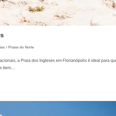
is
ias
/
Praias do Norte
cionais, a Praia dos Ingleses em Florianópolis é ideal para q
ais bem…