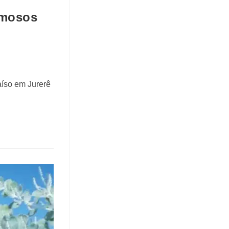
amosos
aíso em Jurerê