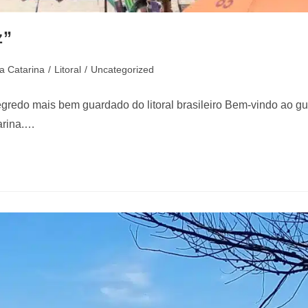
z”
a Catarina
/
Litoral
/
Uncategorized
gredo mais bem guardado do litoral brasileiro Bem-vindo ao gui
tarina.…