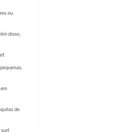
res ou
lém disso,
rf.
s pequenas.
r em
quilas de
surf.