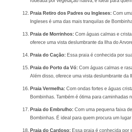
rodeada por vegetação nativa, é ideal para quem
Praia Retiro dos Padres ou Ingleses:
Com uma p
Ingleses é uma das mais tranquilas de Bombinha
Praia de Morrinhos:
Com águas calmas e cristal
oferece uma vista deslumbrante da Ilha do Arvor
Praia do Cação:
Essa praia é conhecida por suas
Praia do Porto da Vó:
Com águas calmas e rasas
Além disso, oferece uma vista deslumbrante da I
Praia Vermelha:
Com ondas fortes e águas crist
Bombinhas. Também é ótima para caminhadas na a
Praia do Embrulho:
Com uma pequena faixa de a
Bombinhas. É ideal para quem procura um lugar 
Praia do Cardoso:
Essa praia é conhecida por su