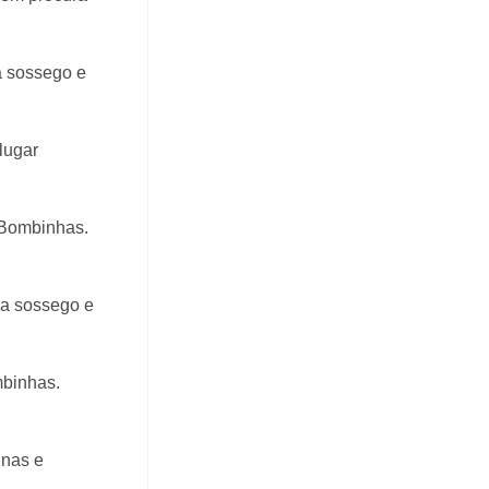
a sossego e
lugar
 Bombinhas.
ca sossego e
mbinhas.
inas e