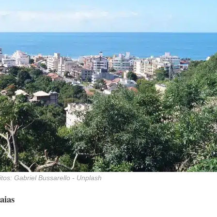
tos: Gabriel Bussarello - Unplash
ias