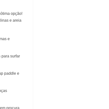
 ótima opção!
linas e areia
lmas e
 para surfar
 up paddle e
nças
uem procura