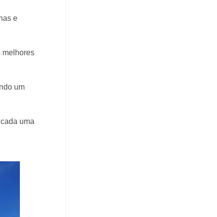
nas e
s melhores
ando um
r cada uma