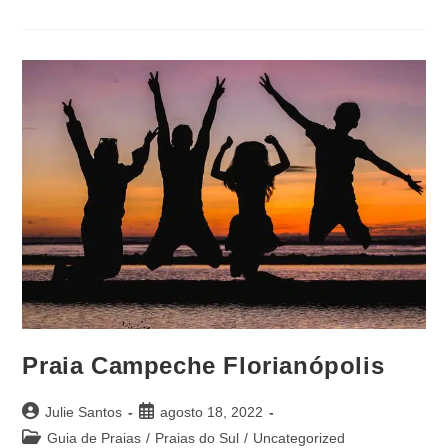
Praia Campeche Florianópolis
Julie Santos
agosto 18, 2022
Guia de Praias
/
Praias do Sul
/
Uncategorized