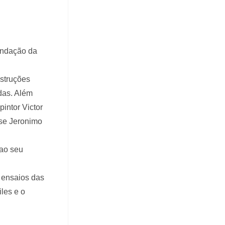
fundação da
nstruções
das. Além
intor Victor
nse Jeronimo
 ao seu
 ensaios das
les e o