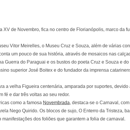
a XV de Novembro, fica no centro de Florianópolis, marco da 
seu Vitor Meirelles, o Museu Cruz e Souza, além de várias co
conta um pouco de sua história, através de mosaicos nas calça
 Guerra do Paraguai e os bustos do poeta Cruz e Souza e do p
nsino superior José Boitex e do fundador da imprensa catarine
ra a velha Figueira centenária, amparada por suportes, devido
fé e dar três voltas ao seu redor.
tóricas como a famosa
Novembrada
, destaca-se o Carnaval, com
la Nego Quirido. Os blocos de sujo, O Enterro da Tristeza, bai
manifestações dos foliões que garantem a folia de carnaval.