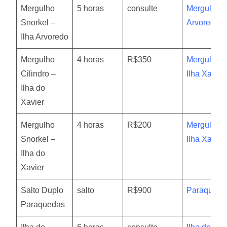
Mergulho
5 horas
consulte
Mergulho
Snorkel –
Arvoredo
Ilha Arvoredo
Mergulho
4 horas
R$350
Mergulho
Cilindro –
Ilha Xavier
Ilha do
Xavier
Mergulho
4 horas
R$200
Mergulho
Snorkel –
Ilha Xavier
Ilha do
Xavier
Salto Duplo
salto
R$900
Paraqueda
Paraquedas