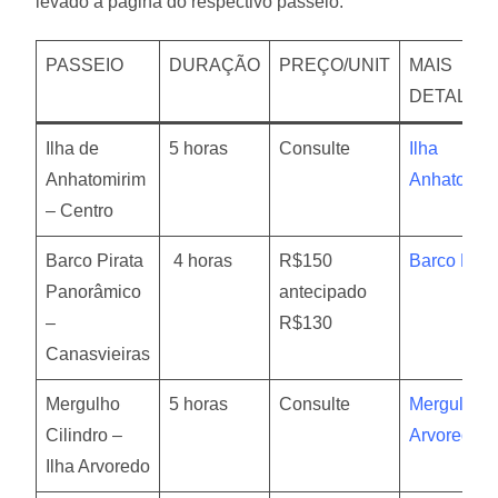
levado a pagina do respectivo passeio.
PASSEIO
DURAÇÃO
PREÇO/UNIT
MAIS
DETALHE
Ilha de
5 horas
Consulte
Ilha
Anhatomirim
Anhatomir
– Centro
Barco Pirata
4 horas
R$150
Barco Pira
Panorâmico
antecipado
–
R$130
Canasvieiras
Mergulho
5 horas
Consulte
Mergulho
Cilindro –
Arvoredo
Ilha Arvoredo