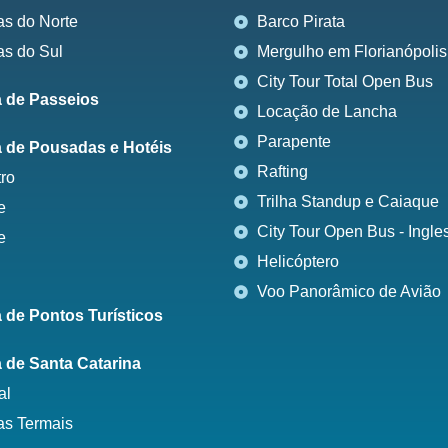
as do Norte
Barco Pirata
as do Sul
Mergulho em Florianópolis
City Tour Total Open Bus
 de Passeios
Locação de Lancha
Parapente
 de Pousadas e Hotéis
Rafting
ro
Trilha Standup e Caiaque
e
City Tour Open Bus - Ingle
e
Helicóptero
Voo Panorâmico de Avião
 de Pontos Turísticos
 de Santa Catarina
al
s Termais