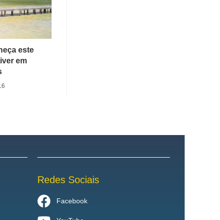
heça este
iver em
s
16
Redes Sociais
Facebook