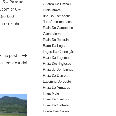
5 – Parque
Guarda Do Embaú
.com.br
6 –
Praia Brava
Ilha Do Campeche
8180-000
Jurerê Internacional
smo sozinho
Praia Do Campeche
Canasvieiras
Praia Da Joaquina
Barra Da Lagoa
Lagoa Da Conceição
ximo post
Praia Da Lagoinha
s, tem de tudo!
Praia Dos Ingleses
Praia de Bombinhas
Praia Da Daniela
Lagoinha Do Leste
Praia Da Armação
Praia Mole
Praia Do Santinho
Praia Da Galheta
Ponta Das Canas