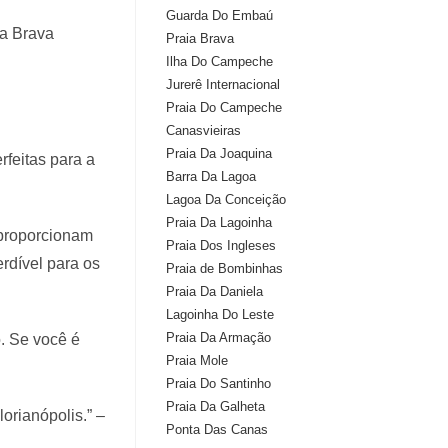
Guarda Do Embaú
ia Brava
Praia Brava
Ilha Do Campeche
Jurerê Internacional
Praia Do Campeche
Canasvieiras
Praia Da Joaquina
rfeitas para a
Barra Da Lagoa
Lagoa Da Conceição
Praia Da Lagoinha
 proporcionam
Praia Dos Ingleses
erdível para os
Praia de Bombinhas
Praia Da Daniela
Lagoinha Do Leste
Praia Da Armação
o. Se você é
Praia Mole
Praia Do Santinho
Praia Da Galheta
orianópolis.” –
Ponta Das Canas