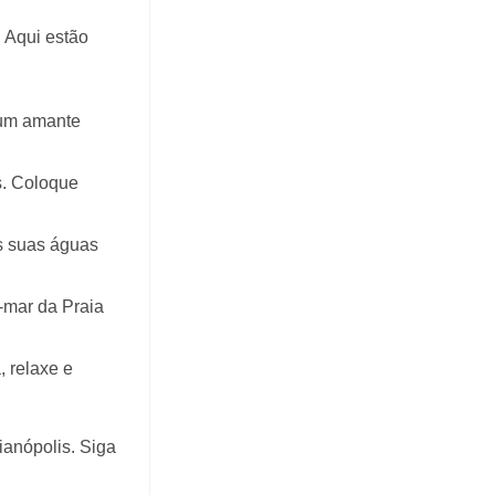
. Aqui estão
é um amante
s. Coloque
as suas águas
a-mar da Praia
, relaxe e
ianópolis. Siga