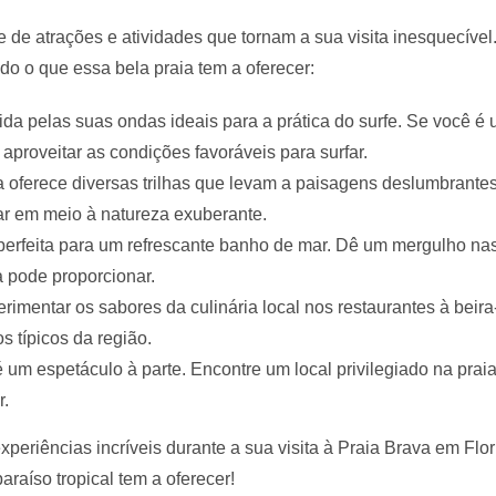
 de atrações e atividades que tornam a sua visita inesquecível
do o que essa bela praia tem a oferecer:
ida pelas suas ondas ideais para a prática do surfe. Se você 
proveitar as condições favoráveis para surfar.
ava oferece diversas trilhas que levam a paisagens deslumbrante
rar em meio à natureza exuberante.
 perfeita para um refrescante banho de mar. Dê um mergulho n
ia pode proporcionar.
erimentar os sabores da culinária local nos restaurantes à beir
s típicos da região.
é um espetáculo à parte. Encontre um local privilegiado na praia
r.
periências incríveis durante a sua visita à Praia Brava em Flor
raíso tropical tem a oferecer!