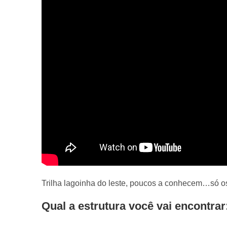
Trilha lagoinha do leste, poucos a conhecem…só
Qual a estrutura você vai encontrar