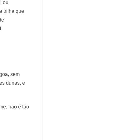
l ou
 trilha que
de
l
.
agoa, sem
des dunas, e
ime, não é tão