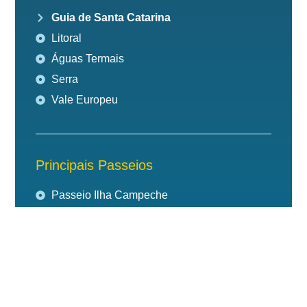
Guia de Santa Catarina
Litoral
Águas Termais
Serra
Vale Europeu
Principais Passeios
Passeio Ilha Campeche
Passeios em Florianópolis
Barco Pirata
Mergulho em Florianópolis
City Tour Total Open Bus
Locação de Lancha