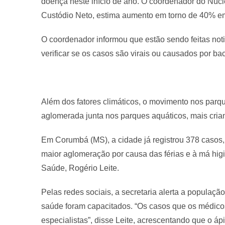
doença neste início de ano. O coordenador do Núcl
Custódio Neto, estima aumento em torno de 40% e
O coordenador informou que estão sendo feitas noti
verificar se os casos são virais ou causados por bac
Além dos fatores climáticos, o movimento nos par
aglomerada junta nos parques aquáticos, mais crian
Em Corumbá (MS), a cidade já registrou 378 casos
maior aglomeração por causa das férias e à má hig
Saúde, Rogério Leite.
Pelas redes sociais, a secretaria alerta a populaç
saúde foram capacitados. “Os casos que os médico
especialistas”, disse Leite, acrescentando que o á