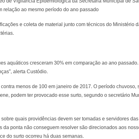
eo de Vigilância Epidemiológica da Secretaria Municipal de S
m relação ao mesmo período do ano passado
ficações e coleta de material junto com técnicos do Ministério
térias.
ques aquáticos cresceram 30% em comparação ao ano passado.
ças”, alerta Custódio.
, contra menos de 100 em janeiro de 2017. O período chuvoso,
iene, podem ter provocado esse surto, segundo o secretário Mun
ão sobre quais providências devem ser tomadas e servidores da
s da ponta não conseguem resolver são direcionados aos noss
pice do surto ocorreu há duas semanas.