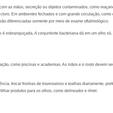
ato com as mãos, secreção ou objetos contaminados, como maçane
 cloro. Em ambientes fechados e com grande circulação, como 
são diferenciadas somente por meio de exame oftalmológico.
ão é esbranquiçada. A conjuntivite bacteriana dá em um olho só
ração, como piscinas e academias. As mãos e o rosto devem se
ia, trocar fronhas de travesseiros e toalhas diariamente, prefe
tilhar produtos para os olhos, como delineador e rímel.