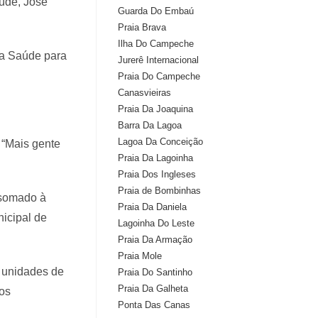
aúde, José
Guarda Do Embaú
Praia Brava
Ilha Do Campeche
 da Saúde para
Jurerê Internacional
Praia Do Campeche
Canasvieiras
Praia Da Joaquina
Barra Da Lagoa
Lagoa Da Conceição
 “Mais gente
Praia Da Lagoinha
Praia Dos Ingleses
Praia de Bombinhas
 somado à
Praia Da Daniela
icipal de
Lagoinha Do Leste
Praia Da Armação
Praia Mole
s unidades de
Praia Do Santinho
Praia Da Galheta
os
Ponta Das Canas