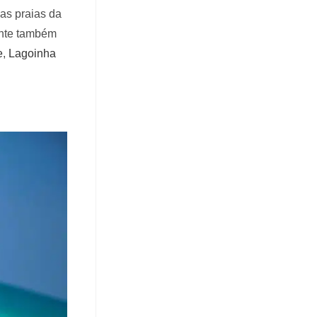
as praias da
mente também
e
,
Lagoinha